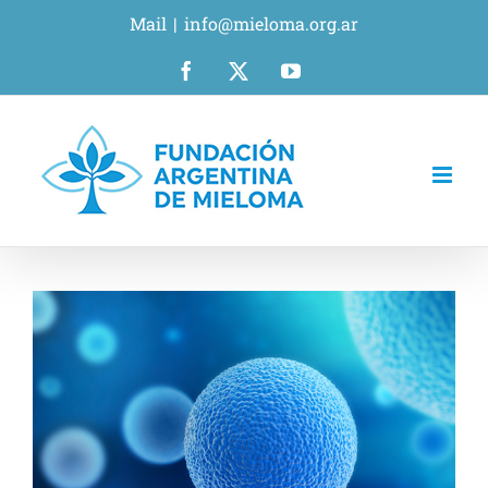
Saltar
Mail
|
info@mieloma.org.ar
al
contenido
Facebook
X
YouTube
Ver
imagen
más
grande